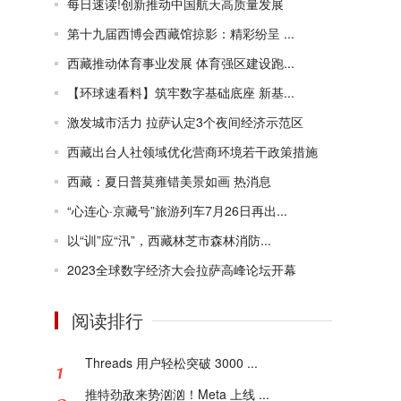
每日速读!创新推动中国航天高质量发展
第十九届西博会西藏馆掠影：精彩纷呈 ...
西藏推动体育事业发展 体育强区建设跑...
【环球速看料】筑牢数字基础底座 新基...
激发城市活力 拉萨认定3个夜间经济示范区
西藏出台人社领域优化营商环境若干政策措施
西藏：夏日普莫雍错美景如画 热消息
“心连心·京藏号”旅游列车7月26日再出...
以“训”应“汛”，西藏林芝市森林消防...
2023全球数字经济大会拉萨高峰论坛开幕
阅读排行
Threads 用户轻松突破 3000 ...
推特劲敌来势汹汹！Meta 上线 ...