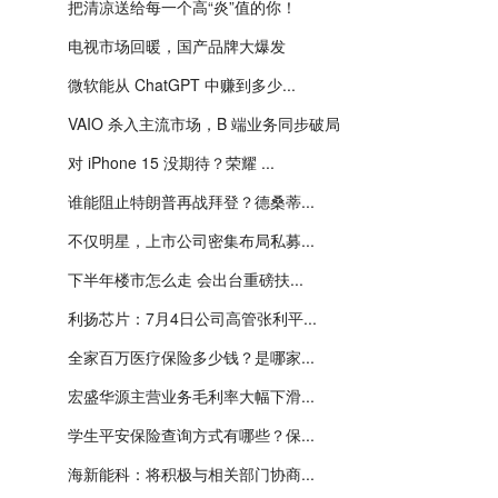
把清凉送给每一个高“炎”值的你！
电视市场回暖，国产品牌大爆发
微软能从 ChatGPT 中赚到多少...
VAIO 杀入主流市场，B 端业务同步破局
对 iPhone 15 没期待？荣耀 ...
谁能阻止特朗普再战拜登？德桑蒂...
不仅明星，上市公司密集布局私募...
下半年楼市怎么走 会出台重磅扶...
利扬芯片：7月4日公司高管张利平...
全家百万医疗保险多少钱？是哪家...
宏盛华源主营业务毛利率大幅下滑...
学生平安保险查询方式有哪些？保...
海新能科：将积极与相关部门协商...