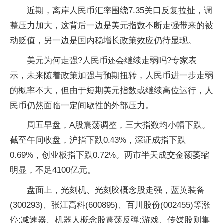
近期，离岸人民币汇率围绕7.35关口反复拉扯，调
整压力加大，这背后一边是美元指数不断走强带来的被
动贬值，另一边是国内稳增长政策效应仍待显现。
美元为何走强?人民币还会继续走弱吗?专家表
示，未来随着政策加强与预期扭转，人民币进一步走弱
的概率不大，但由于短期美元指数或继续高位运行，人
民币仍然面临一定间歇性的外部压力。
周五早盘，A股震荡调整，三大指数均小幅下跌。
截至午间收盘，沪指下跌0.43%，深证成指下跌
0.69%，创业板指下跌0.72%。两市半天成交金额萎缩
明显，不足4100亿元。
盘面上，光刻机、光刻胶概念股走强，蓝英装备
(300293)、张江高科(600895)、百川股份(002455)等涨
停;减速器、机器人概念股震荡反弹;游戏、传媒股则集