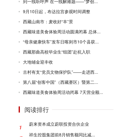
到一线听呼声 在一线解难题——“梦创...
9月10日起，布达拉宫参观时间调整
西藏山南市：麦收好“丰”景
西藏味道美食体验周活动圆满闭幕 总体...
“母亲健康快车”发车日喀则市10个县获...
西藏那曲高校毕业生“组团”赴杭入职
大地铺金迎丰收
古村有支“党员文物保护队”——走进西...
第八届“创客中国”（西藏赛区）暨第二...
西藏味道美食体验周活动闭幕 7天营业额...
阅读排行
蔚来资本成立蔚联投资合伙企业
祥生控股集团前8月销售额同比减...