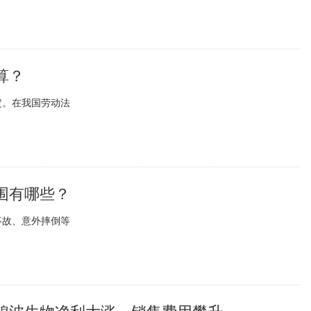
算？
定。在我国劳动法
围有哪些？
事故、意外摔倒等
锦波生物净利大涨，销售费用攀升