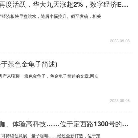
半导体产业链再度活跃，华大九天涨超2%，数字经济ETF盘中溢价
数字经济板块早盘跳水，随后小幅拉升。截至发稿，相关
2023-09-08
关于茶色金龟子简述)
1房产来聊聊一篇色金龟子，色金龟子简述的文章,网友
2023-09-08
喝咖啡、遇大咖、体验高科技……位于定西路1300号的“硅巷NO.1”正式亮相！
、可持续创意展、量子咖啡……经过全新打造，位于定