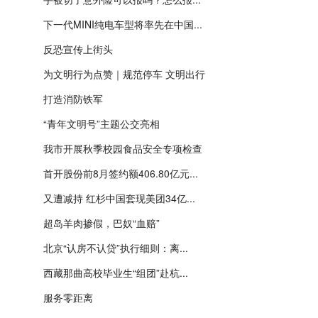
下一代MINI纯电车型将率先在中国...
反恐宣传上街头
为文明行为点赞｜规范停车 文明出行
打造消防铁军
“青年文明号”主题公交亮相
我市开展秋季校园食品安全专项检查
首开股份前8月签约额406.80亿元...
又遭减持 红杉中国套现美团34亿...
超岛羊肉掺假，巴奴“血赔”
北京“认房不认贷”执行细则：离...
西藏那曲高校毕业生“组团”赴杭...
服务零距离