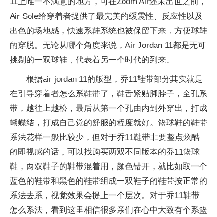
11上唯一不满意的地方，可在Zoom Air还未出世之前，
Air Sole给穿着者提供了最完美的缓震性、反应性以及
出色的场地感，快速系鞋系统也被保留下来，方便球鞋
的穿脱。无论从哪个角度来说，Air Jordan 11都是无可
挑剔的一双球鞋，代表着另一个时代的到来。
根据air jordan 11的版型，乔11鞋带部分其实就是
在引导穿着者怎么系鞋带了，鞋舌紧贴脚脖子，全孔系
带，越往上越松，最后从第一个孔由内到外穿出，打成
蝴蝶结，打成自己觉的舒服的程度就好。篮球鞋的鞋带
系法花样一般比较少，但对于乔11鞋带非要整点炫酷
的即视感的话，可以找购买两双不同版本的乔11篮球
鞋，两双鞋子的鞋带混着用，颜色错开，就比如取一个
蓝色的鞋带和黑色的鞋带组成一双鞋子的鞋带按正常的
系法去系，视觉效果会提上一个层次。对于乔11鞋带
怎么系法，看到这里相信很多亲们在心中大致有个系篮