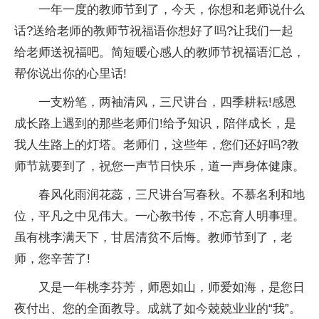
一年一度的教师节到了，今天，你想和老师说什么
话?送给老师的教师节祝福语你想好了吗?让我们一起
给老师送祝福吧。简短暖心感人的教师节祝福语汇总，
帮你说出你的心里话!
一支粉笔，两袖清风，三尺讲台，四季耕耘!感恩
成长路上遇到的那些老师们!给予知识，陪伴成长，是
我人生路上的灯塔。老师们，这些年，您们还好吗?教
师节就要到了，祝您一声节日快乐，道一声身体健康。
春风化雨润花蕊，三尺讲台写春秋。不慕名利和地
位，平凡之中见伟大。一心教书传，不忘育人明事理。
虽有桃李满天下，甘居清贫不后悔。教师节到了，老
师，您辛苦了!
又是一年桃李芬芳，师恩如山，师爱如海，是您日
夜付出、您的全面教导。成就了如今兢兢业业的“我”。