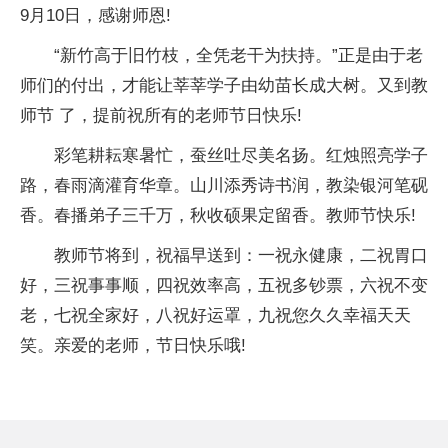
9月10日，感谢师恩!
“新竹高于旧竹枝，全凭老干为扶持。”正是由于老
师们的付出，才能让莘莘学子由幼苗长成大树。又到教
师节 了，提前祝所有的老师节日快乐!
彩笔耕耘寒暑忙，蚕丝吐尽美名扬。红烛照亮学子
路，春雨滴灌育华章。山川添秀诗书润，教染银河笔砚
香。春播弟子三千万，秋收硕果定留香。教师节快乐!
教师节将到，祝福早送到：一祝永健康，二祝胃口
好，三祝事事顺，四祝效率高，五祝多钞票，六祝不变
老，七祝全家好，八祝好运罩，九祝您久久幸福天天
笑。亲爱的老师，节日快乐哦!