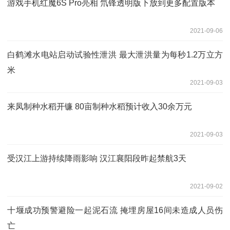
游戏手机红魔6S Pro亮相 氘锋透明版下放到更多配置版本
2021-09-06
白鹤滩水电站启动试验性泄洪 最大泄洪量为每秒1.2万立方
米
2021-09-03
来凤制种水稻开镰 80亩制种水稻预计收入30余万元
2021-09-03
受汉江上游持续降雨影响 汉江襄阳段昨起禁航3天
2021-09-02
十堰成功预警避险一起泥石流 掩埋房屋16间未造成人员伤
亡